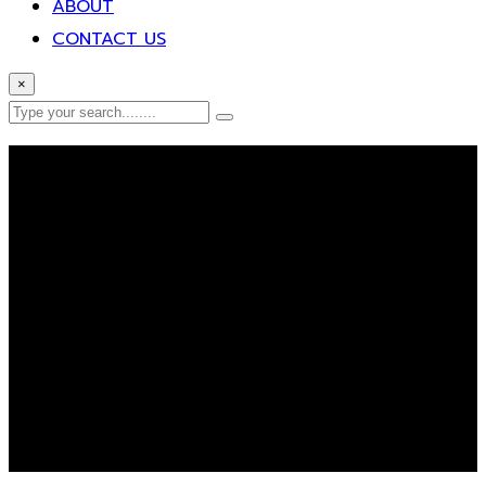
ABOUT
CONTACT US
×
Error Page