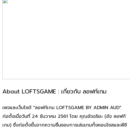
About LOFTSGAME : เกี่ยวกับ ลอฟท์เกม
เพจและเว็บไซต์ "ลอฟท์เกม LOFTSGAME BY ADMIN AUD"
ก่อตั้งเมื่อวันที่ 24 ธันวาคม 2561 โดย คุณอัจฉริยะ (อัจ ลอฟท์
เกม) ซึ่งก่อตั้งขึ้นจากความชื่นชอบการเล่นเกมทั้งคอนโซลและพีซี