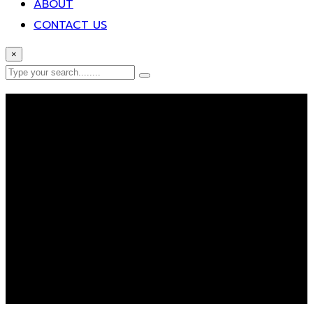
ABOUT
CONTACT US
×
Error Page