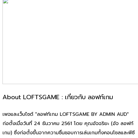
About LOFTSGAME : เกี่ยวกับ ลอฟท์เกม
เพจและเว็บไซต์ "ลอฟท์เกม LOFTSGAME BY ADMIN AUD"
ก่อตั้งเมื่อวันที่ 24 ธันวาคม 2561 โดย คุณอัจฉริยะ (อัจ ลอฟท์
เกม) ซึ่งก่อตั้งขึ้นจากความชื่นชอบการเล่นเกมทั้งคอนโซลและพีซี