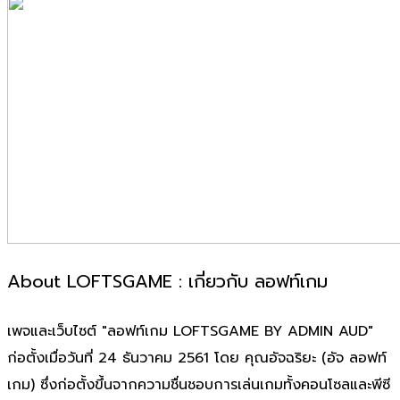
About LOFTSGAME : เกี่ยวกับ ลอฟท์เกม
เพจและเว็บไซต์ "ลอฟท์เกม LOFTSGAME BY ADMIN AUD"
ก่อตั้งเมื่อวันที่ 24 ธันวาคม 2561 โดย คุณอัจฉริยะ (อัจ ลอฟท์
เกม) ซึ่งก่อตั้งขึ้นจากความชื่นชอบการเล่นเกมทั้งคอนโซลและพีซี