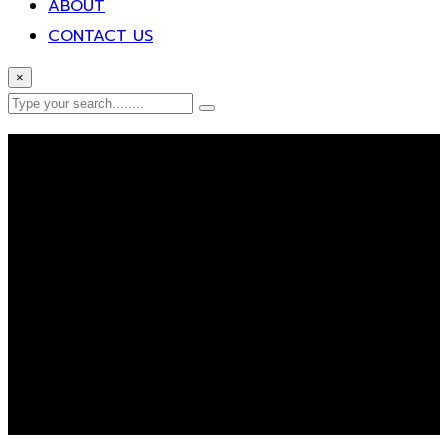
ABOUT
CONTACT US
×
Error Page