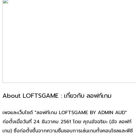
About LOFTSGAME : เกี่ยวกับ ลอฟท์เกม
เพจและเว็บไซต์ "ลอฟท์เกม LOFTSGAME BY ADMIN AUD"
ก่อตั้งเมื่อวันที่ 24 ธันวาคม 2561 โดย คุณอัจฉริยะ (อัจ ลอฟท์
เกม) ซึ่งก่อตั้งขึ้นจากความชื่นชอบการเล่นเกมทั้งคอนโซลและพีซี