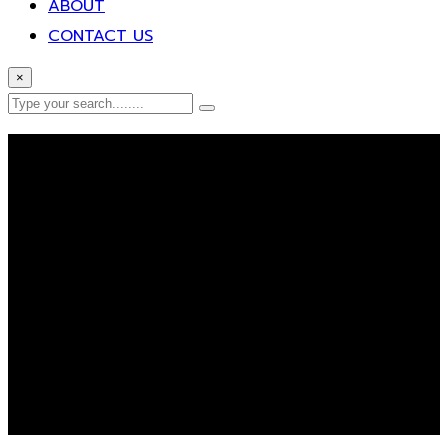
ABOUT
CONTACT US
×
Error Page