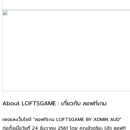
About LOFTSGAME : เกี่ยวกับ ลอฟท์เกม
เพจและเว็บไซต์ "ลอฟท์เกม LOFTSGAME BY ADMIN AUD"
ก่อตั้งเมื่อวันที่ 24 ธันวาคม 2561 โดย คุณอัจฉริยะ (อัจ ลอฟท์