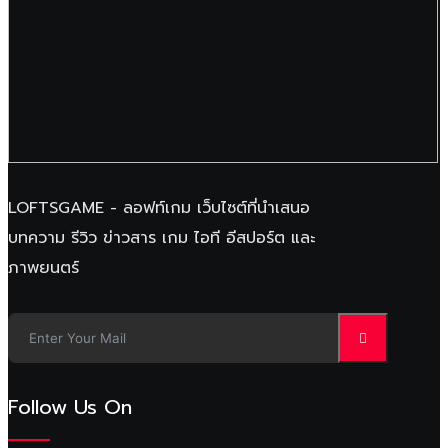
LOFTSGAME - ลอฟท์เกม เว็บไซต์ที่นำเสนอ
บทความ รีวิว ข่าวสาร เกม ไอที อีสปอร์ต และ
ภาพยนตร์
>
Follow Us On