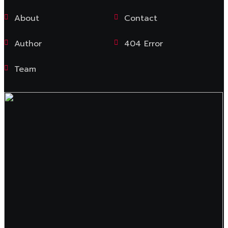
About
Contact
Author
404 Error
Team