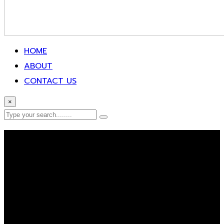
HOME
ABOUT
CONTACT US
×
Error Page