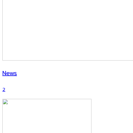
News
2