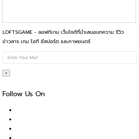
LOFTSGAME - ลอฟท์เกม เว็บไซต์ที่นำเสนอบทความ รีวิว
ข่าวสาร เกม ไอที อีสปอร์ต และภาพยนตร์
>
Follow Us On