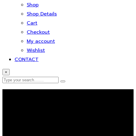
Shop
Shop Details
Cart
Checkout
My account
Wishlist
CONTACT
×
Error Page