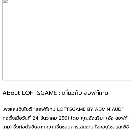
About LOFTSGAME : เกี่ยวกับ ลอฟท์เกม
เพจและเว็บไซต์ "ลอฟท์เกม LOFTSGAME BY ADMIN AUD"
ก่อตั้งเมื่อวันที่ 24 ธันวาคม 2561 โดย คุณอัจฉริยะ (อัจ ลอฟท์
เกม) ซึ่งก่อตั้งขึ้นจากความชื่นชอบการเล่นเกมทั้งคอนโซลและพีซี