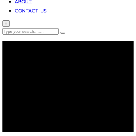
ABOUT
CONTACT US
×
Error Page