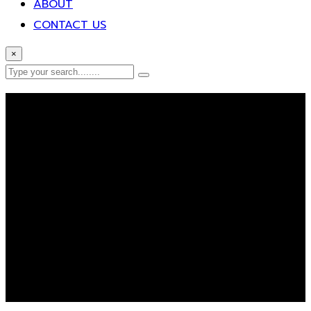
ABOUT
CONTACT US
×
Error Page