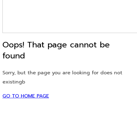
Oops! That page cannot be
found
Sorry, but the page you are looking for does not
existingb
GO TO HOME PAGE