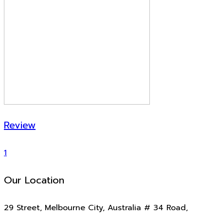
Review
1
Our Location
29 Street, Melbourne City, Australia # 34 Road,