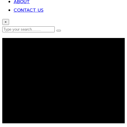
ABOUT
CONTACT US
×
Error Page