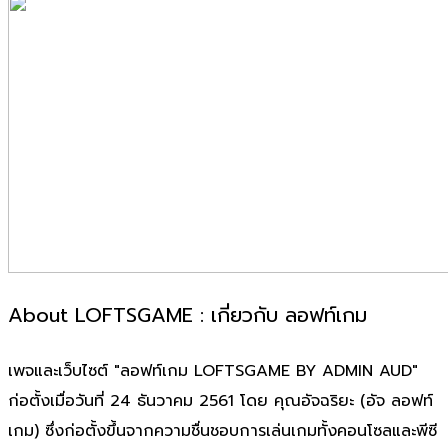
About LOFTSGAME : เกี่ยวกับ ลอฟท์เกม
เพจและเว็บไซต์ "ลอฟท์เกม LOFTSGAME BY ADMIN AUD"
ก่อตั้งเมื่อวันที่ 24 ธันวาคม 2561 โดย คุณอัจฉริยะ (อัจ ลอฟท์
เกม) ซึ่งก่อตั้งขึ้นจากความชื่นชอบการเล่นเกมทั้งคอนโซลและพีซี