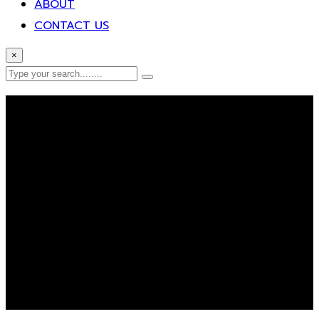
ABOUT
CONTACT US
×
Error Page