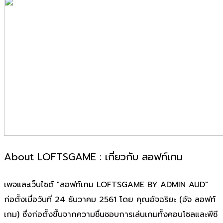
About LOFTSGAME : เกี่ยวกับ ลอฟท์เกม
เพจและเว็บไซต์ "ลอฟท์เกม LOFTSGAME BY ADMIN AUD"
ก่อตั้งเมื่อวันที่ 24 ธันวาคม 2561 โดย คุณอัจฉริยะ (อัจ ลอฟท์
เกม) ซึ่งก่อตั้งขึ้นจากความชื่นชอบการเล่นเกมทั้งคอนโซลและพีซี