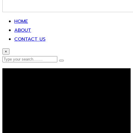
HOME
ABOUT
CONTACT US
×
Error Page