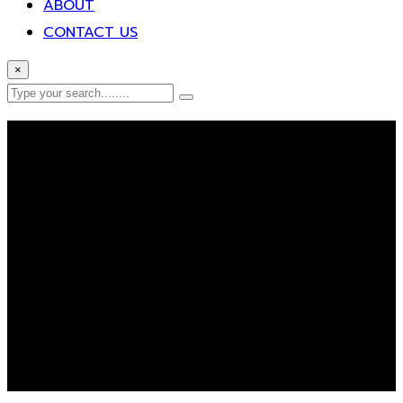
ABOUT
CONTACT US
×
Error Page