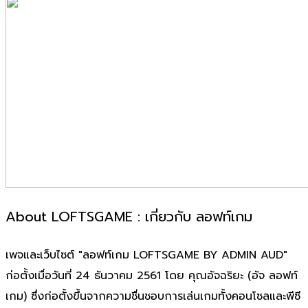
About LOFTSGAME : เกี่ยวกับ ลอฟท์เกม
เพจและเว็บไซต์ "ลอฟท์เกม LOFTSGAME BY ADMIN AUD"
ก่อตั้งเมื่อวันที่ 24 ธันวาคม 2561 โดย คุณอัจฉริยะ (อัจ ลอฟท์
เกม) ซึ่งก่อตั้งขึ้นจากความชื่นชอบการเล่นเกมทั้งคอนโซลและพีซี