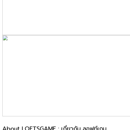
About LOFTSGAME : เกี่ยวกับ ลอฟท์เกม