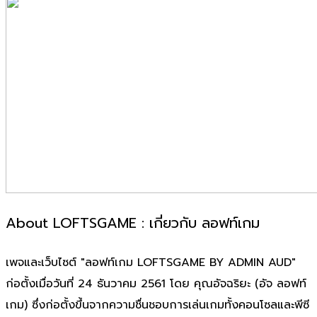
About LOFTSGAME : เกี่ยวกับ ลอฟท์เกม
เพจและเว็บไซต์ "ลอฟท์เกม LOFTSGAME BY ADMIN AUD"
ก่อตั้งเมื่อวันที่ 24 ธันวาคม 2561 โดย คุณอัจฉริยะ (อัจ ลอฟท์
เกม) ซึ่งก่อตั้งขึ้นจากความชื่นชอบการเล่นเกมทั้งคอนโซลและพีซี