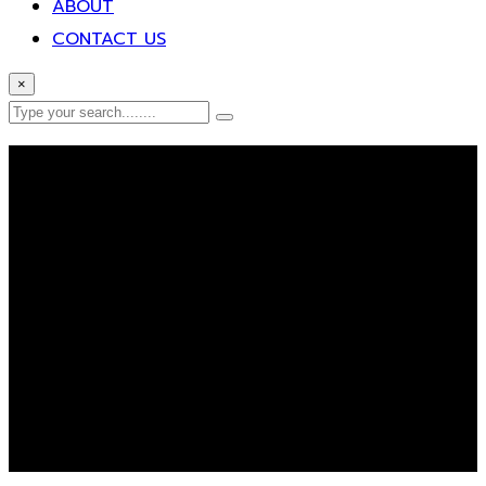
ABOUT
CONTACT US
×
Error Page